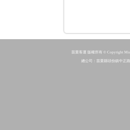
苗栗客運 版權所有 © Copyright MiaoLi
總公司：苗栗縣頭份鎮中正路206號 