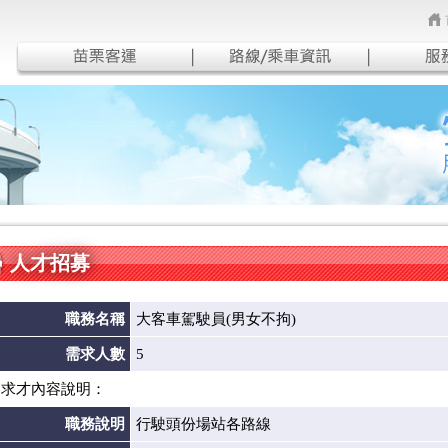
人才招募
職務名稱
大客車駕駛員(男女不拘)
需求人數
5
求才內容說明：
職務說明
行駛頭份場站各路線