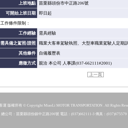
上班地點
苗栗縣頭份市中正路206號
可開始上班日期
即日起
工作條件限制：
工作經驗
需具經驗
需具備之駕照/證照
職業大客車駕駛執照、大型車職業駕駛人定期
其他條件
自備履歷表
應徵方式
親洽 本公司 人事課(037-662111#2001)
上一頁
 版權所有 © Copyright MiaoLi MOTOR TRANSPORTATION . All Rights Rese
總公司：苗栗縣頭份鎮中正路206號 電話：(037)662111-3 傳真：(037)675579