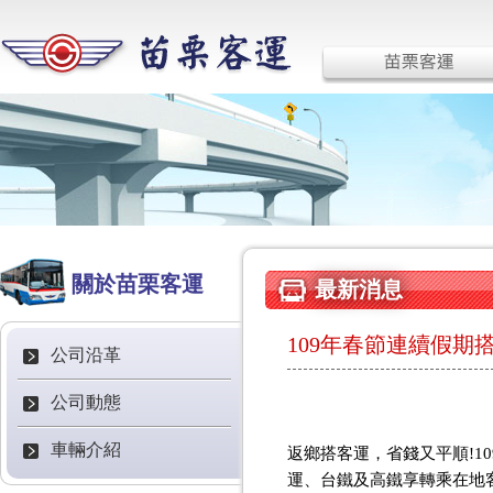
關於苗栗客運
最新消息
109年春節連續假期
公司沿革
公司動態
車輛介紹
返鄉搭客運，省錢又平順!1
運、台鐵及高鐵享轉乘在地