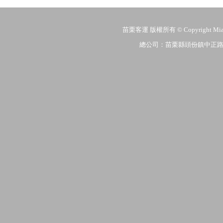
苗栗客運 版權所有 © Copyright MiaoLi
總公司：苗栗縣頭份鎮中正路206號 