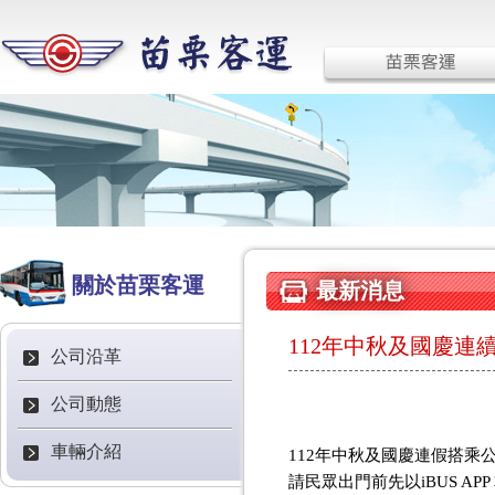
關於苗栗客運
最新消息
112年中秋及國慶
公司沿革
公司動態
車輛介紹
112年中秋及國慶連假搭
請民眾出門前先以iBUS A