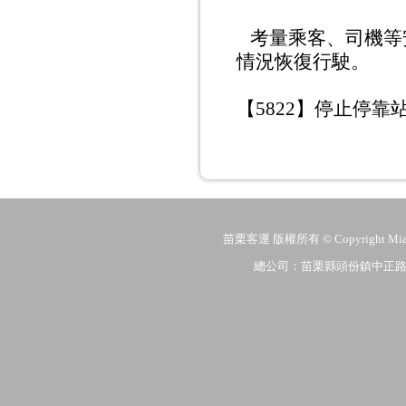
考量乘客、司機等安全，
情況恢復行駛。
【
5822
】停止停靠
苗栗客運 版權所有 © Copyright MiaoLi
總公司：苗栗縣頭份鎮中正路206號 