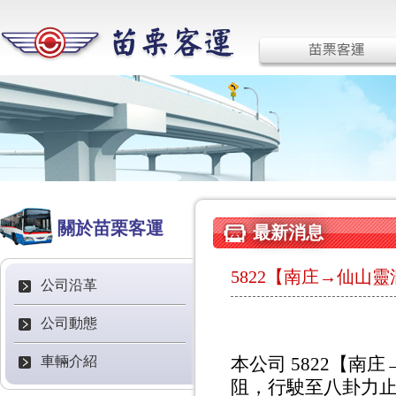
關於苗栗客運
最新消息
5822【南庄→仙山
公司沿革
公司動態
車輛介紹
本公司 5822【南
阻，行駛至八卦力