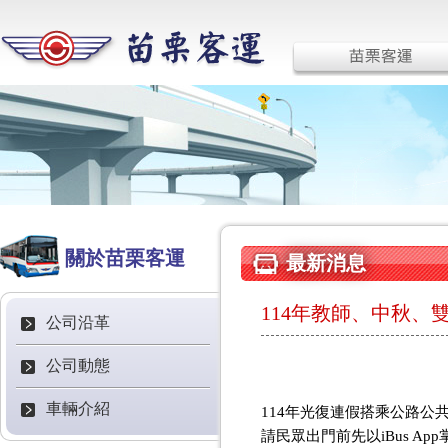
關於苗栗客運
最新消息
114年教師、中秋
公司沿革
公司動態
車輛介紹
114年光復
連假搭乘公路公
請民眾出門前先以iBus A