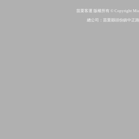
苗栗客運 版權所有 © Copyright MiaoLi
總公司：苗栗縣頭份鎮中正路206號 